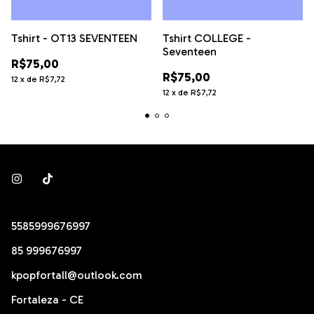
Tshirt - OT13 SEVENTEEN
Tshirt COLLEGE -
Seventeen
R$75,00
R$75,00
12
x
de
R$7,72
12
x
de
R$7,72
5585999676997
85 999676997
kpopfortall@outlook.com
Fortaleza - CE