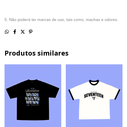
5. Não poderá ter marcas de uso, tais como, machas e odores.
Produtos similares