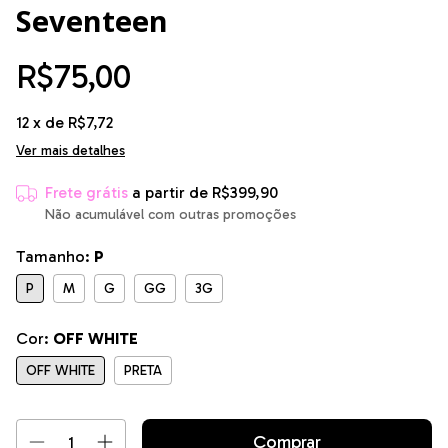
Seventeen
R$75,00
12
x de
R$7,72
Ver mais detalhes
Frete grátis
a partir de
R$399,90
Não acumulável com outras promoções
Tamanho:
P
P
M
G
GG
3G
Cor:
OFF WHITE
OFF WHITE
PRETA