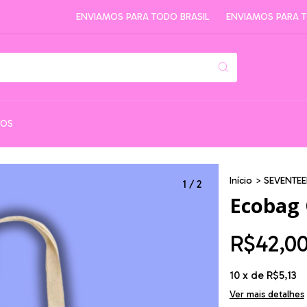
ENVIAMOS PARA TODO BRASIL
ENVIAMOS PARA TODO
TOS
Início
>
SEVENTE
1
/
2
Ecobag
R$42,0
10
x de
R$5,13
Ver mais detalhes