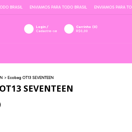
 BRASIL
ENVIAMOS PARA TODO BRASIL
ENVIAMOS PARA TODO 
Login
/
Carrinho
(
0
)
Cadastre-se
R$0,00
EN
>
Ecobag OT13 SEVENTEEN
 OT13 SEVENTEEN
0