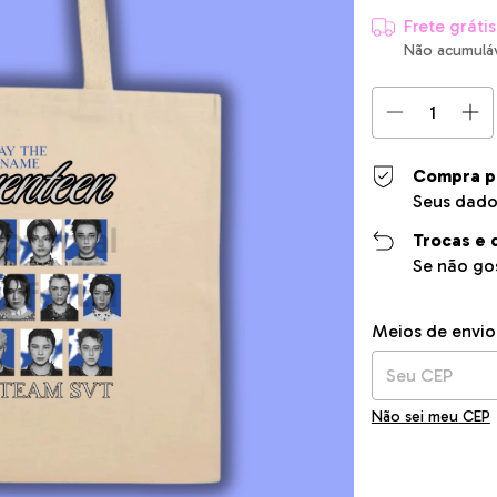
Frete grátis
Não acumulá
Compra p
Seus dado
Trocas e 
Se não gos
Entregas para o C
Meios de envio
Não sei meu CEP