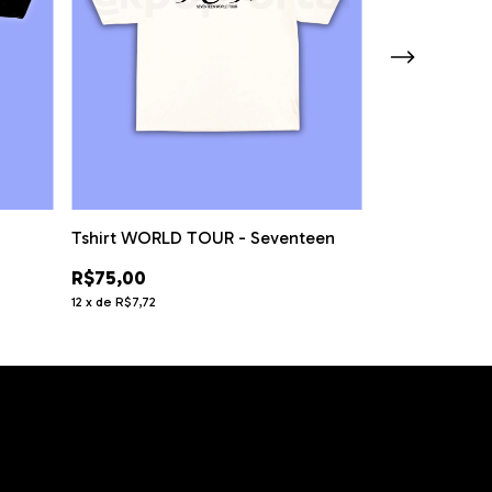
Tshirt WORLD TOUR - Seventeen
Tshirt COLLE
R$75,00
R$75,00
12
x
de
R$7,72
12
x
de
R$7,72