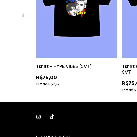
enteen
Tshirt - HYPE VIBES (SVT)
Tshirt
SVT
R$75,00
R$75,
12
x
de
R$7,72
12
x
de
R