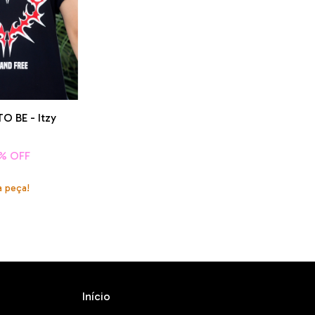
O BE - Itzy
% OFF
a peça!
Início