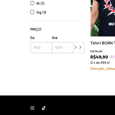
M (1)
Gg (1)
PREÇO
De
Até
Tshirt BORN T
R$75,00
R$49,90
33
12
x
de
R$5,13
Atenção, últim