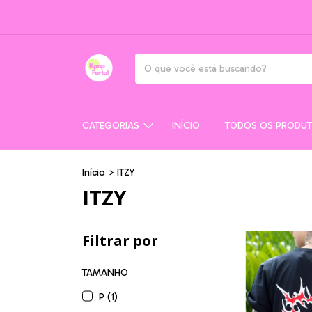
CATEGORIAS
INÍCIO
TODOS OS PRODU
Início
>
ITZY
ITZY
Filtrar por
TAMANHO
P (1)