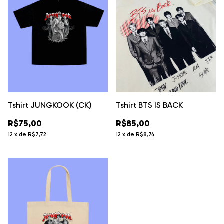
Tshirt JUNGKOOK (CK)
Tshirt BTS IS BACK
R$75,00
R$85,00
12
x
de
R$7,72
12
x
de
R$8,74