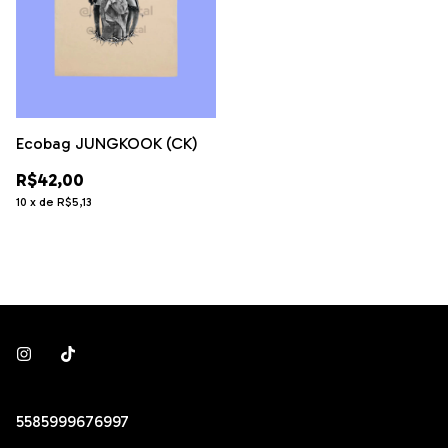
Ecobag JUNGKOOK (CK)
R$42,00
10
x
de
R$5,13
5585999676997