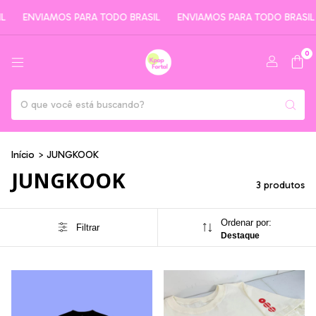
L
ENVIAMOS PARA TODO BRASIL
ENVIAMOS PARA TODO BRASIL
0
Início
>
JUNGKOOK
JUNGKOOK
3 produtos
Ordenar por:
Filtrar
Destaque