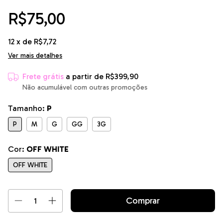
R$75,00
12
x de
R$7,72
Ver mais detalhes
Frete grátis
a partir de
R$399,90
Não acumulável com outras promoções
Tamanho:
P
P
M
G
GG
3G
Cor:
OFF WHITE
OFF WHITE