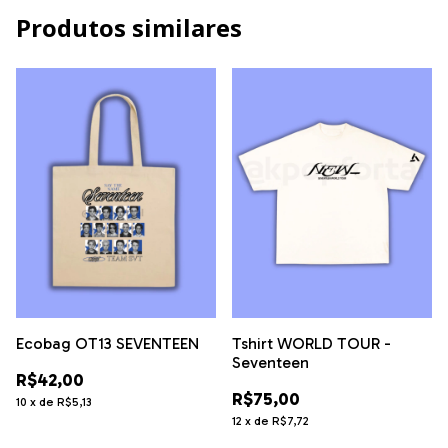
Produtos similares
Ecobag OT13 SEVENTEEN
Tshirt WORLD TOUR -
Seventeen
R$42,00
R$75,00
10
x
de
R$5,13
12
x
de
R$7,72