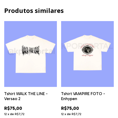
Produtos similares
Tshirt WALK THE LINE -
Tshirt VAMPIRE FOTO -
Versao 2
Enhypen
R$75,00
R$75,00
12
x
de
R$7,72
12
x
de
R$7,72