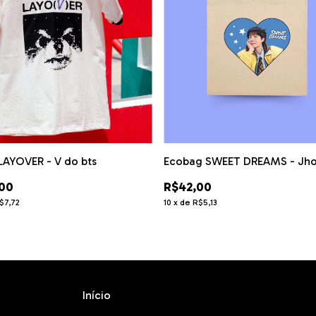
 LAYOVER - V do bts
Ecobag SWEET DREAMS - Jh
00
R$42,00
$7,72
10
x
de
R$5,13
Início