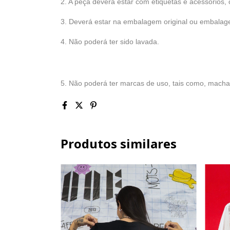
2. A peça deverá estar com etiquetas e acessórios,
3. Deverá estar na embalagem original ou embalag
4. Não poderá ter sido lavada.
5. Não poderá ter marcas de uso, tais como, macha
Produtos similares