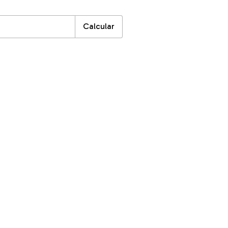
EP:
Alterar CEP
Calcular