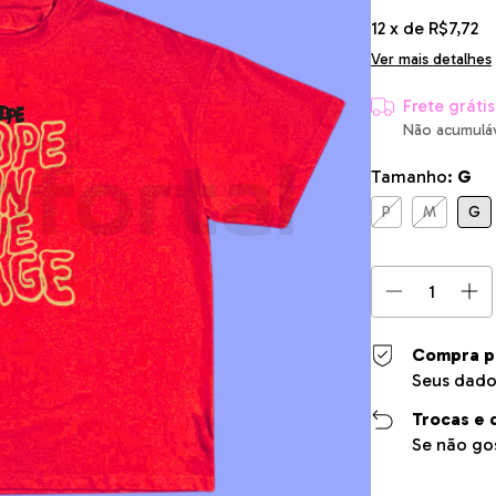
12
x de
R$7,72
Ver mais detalhes
Frete grátis
Não acumulá
Tamanho:
G
P
M
G
Compra p
Seus dado
Trocas e 
Se não gos