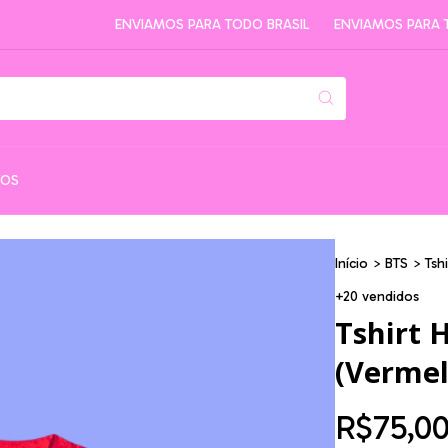
ENVIAMOS PARA TODO BRASIL
ENVIAMOS PARA TODO 
TOS
Início
>
BTS
>
Tsh
+20 vendidos
Tshirt
(Vermel
R$75,0