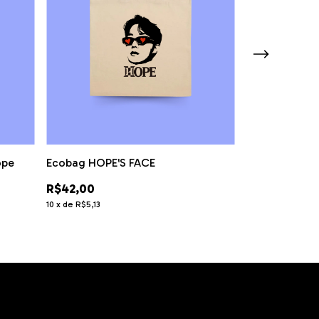
ope
Ecobag HOPE'S FACE
Tshirt Bangta
R$42,00
R$75,00
10
x
de
R$5,13
12
x
de
R$7,72
Atenção, última