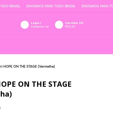
BRASIL
ENVIAMOS PARA TODO BRASIL
ENVIAMOS PARA TODO BR
Login
/
Carrinho
(
0
)
Cadastre-se
R$0,00
irt HOPE ON THE STAGE (Vermelha)
 HOPE ON THE STAGE
ha)
0