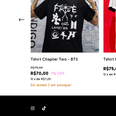
Tshirt
Tshirt Chapter Two - BTS
R$75,
R$75,00
R$70,00
7
% OFF
12
x
de
R
12
x
de
R$7,20
Só restam
2
em estoque!