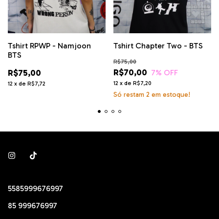
Tshirt RPWP - Namjoon
Tshirt Chapter Two - BTS
BTS
R$75,00
R$70,00
R$75,00
7
% OFF
12
x
de
R$7,20
12
x
de
R$7,72
Só restam
2
em estoque!
5585999676997
85 999676997