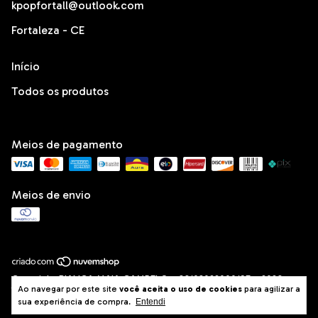
kpopfortall@outlook.com
Fortaleza - CE
Início
Todos os produtos
Meios de pagamento
Meios de envio
Copyright BIANCA MAIA CAMPELO - 66103022000195 - 2026.
Ao navegar por este site
você aceita o uso de cookies
para agilizar a
Todos os direitos reservados.
sua experiência de compra.
Entendi