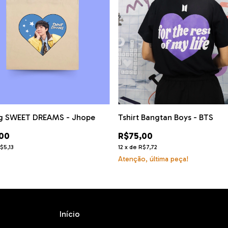
g SWEET DREAMS - Jhope
Tshirt Bangtan Boys - BTS
00
R$75,00
$5,13
12
x
de
R$7,72
Atenção, última peça!
Início