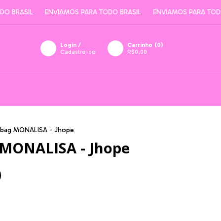
RASIL
ENVIAMOS PARA TODO BRASIL
ENVIAMOS PARA TODO BR
Login
/
Carrinho
(
0
)
Cadastre-se
R$0,00
bag MONALISA - Jhope
 MONALISA - Jhope
0