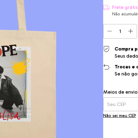
Frete grátis
Não acumulá
Compra p
Seus dado
Trocas e 
Se não gos
Entregas para o C
Meios de envio
Não sei meu CEP