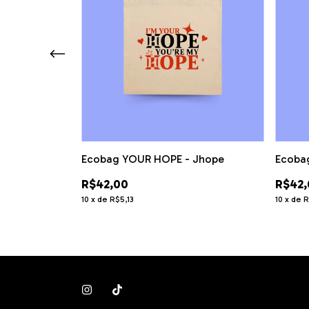
Ecoba
Ecobag YOUR HOPE - Jhope
BTS
R$42,
R$42,00
10
x
de
R
10
x
de
R$5,13