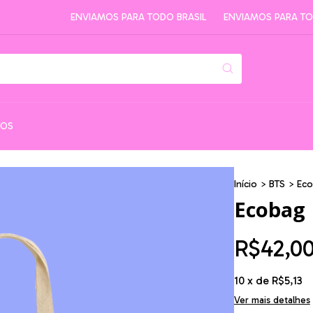
ENVIAMOS PARA TODO BRASIL
ENVIAMOS PARA TODO B
TOS
Início
>
BTS
>
Eco
Ecobag
R$42,0
10
x de
R$5,13
Ver mais detalhes